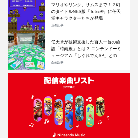
マリオやリンク、サムスまで！？幻
のタイトルNES版『Tetris®』に任天
堂キャラクターたちが登場！
企画記事
任天堂が技術支援した百人一首の施
設「時雨殿」とは？ ニンテンドーミ
ュージアム「しぐれでんSP」との...
企画記事