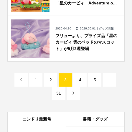
「星のカービィ Adventure o...
2026.04.30
2026.05.01
グッズ情報
フリューより、プライズ品「星の
カービィ 雲のベッドのマスコッ
ト」が5月2週登場
1
2
3
4
5
…

31

ニンドリ最新号
書籍・グッズ