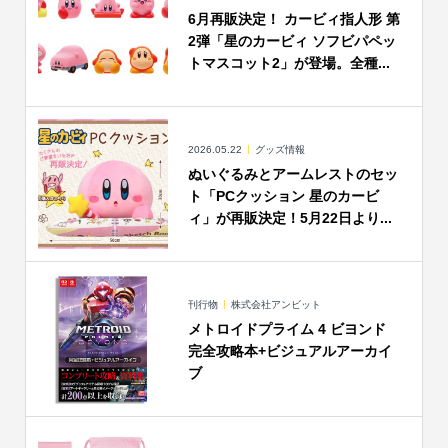
6月再販決定！ カービィ指人形 第
2弾「星のカービィ ソフビパペッ
トマスコット2」が登場。全種...
2026.05.22
グッズ情報
ぬいぐるみとアームレストのセッ
ト「PCクッション 星のカービ
ィ」が再販決定！5月22日より...
刊行物
株式会社アンビット
メトロイドプライム 4 ビヨンド
完全攻略本+ビジュアルアーカイ
ブ