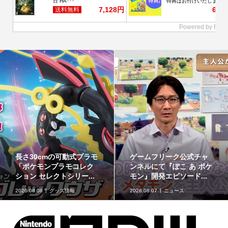
最初のパートナーポケモ
ポケモンの姿のソフビ貯
ケ
ンなど30種！「ポケット
金箱「ポケモンコインバ
モンスター30周年 ミニ...
ンク」に、ゲンガーな...
2026.08.07
グッズ情報
2026.08.07
グッズ情報