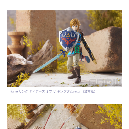
「figma リンク ティアーズ オブ ザ キングダムver.」（通常版）