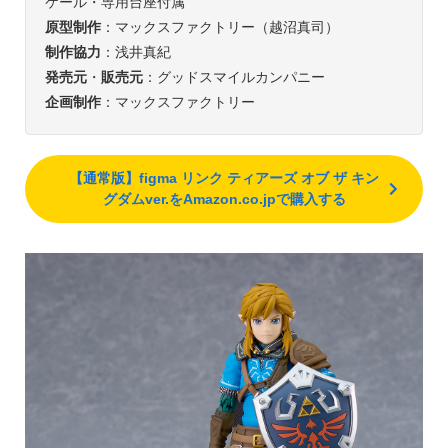
ケール・専用台座付属
原型制作
：マックスファクトリー（越沼真司）
制作協力
：浅井真紀
発売元
・
販売元
：グッドスマイルカンパニー
企画制作
：マックスファクトリー
【通常版】figma リンク ティアーズ オブ ザ キン
グダムver.をAmazon.co.jpで購入する