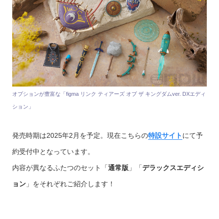
オプションが豊富な「figma リンク ティアーズ オブ ザ キングダムver. DXエディ
ション」
発売時期は2025年2月を予定。現在こちらの
特設サイト
にて予
約受付中となっています。
内容が異なるふたつのセット「
通常版
」「
デラックスエディシ
ョン
」をそれぞれご紹介します！