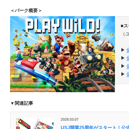
＜パーク概要＞
■
ス
（
▶︎
▶︎
▶︎
▶︎
▼関連記事
2026.03.07
USJ開業25周年がスタート！