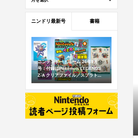
月を選択
ニンドリ最新号
書籍
ニンテンドードリーム 26年9月
号：付録はPokémon LEGENDS
Z-A クリアファイル／スプラト...