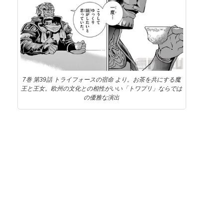
7巻 第39話 トライフォースの宿命 より。お茶を共にする魔
王と王女。欧州の文化との相性がいい「トワプリ」ならでは
の優雅な演出