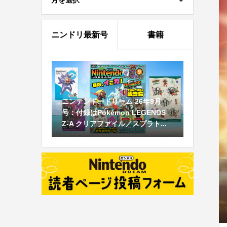
月を選択
ニンドリ最新号
書籍
ニンテンドードリーム 26年9月
号：付録はPokémon LEGENDS
Z-A クリアファイル／スプラト...