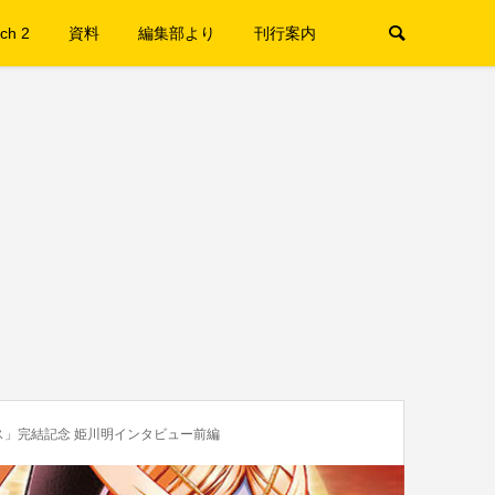
ch 2
資料
編集部より
刊行案内
ス」完結記念 姫川明インタビュー前編