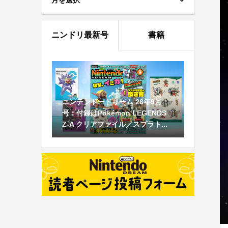
月を選択
ニンドリ最新号
書籍
ニンテンドードリーム 26年9月
号：付録はPokémon LEGENDS
Z-A クリアファイル／スプラト...