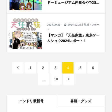
ドーミュージアム内覧会やTGS...
2024.09.29
2024.12.26
取材・レポー
ト
【マンガ】「天任家族」東京ゲー
ムショウ2024レポート！
1
2
3
4
5
6

…
10

ニンドリ最新号
書籍・グッズ