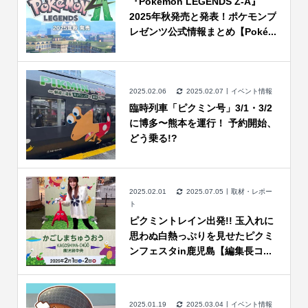
『Pokémon LEGENDS Z-A』
2025年秋発売と発表！ポケモンプ
レゼンツ公式情報まとめ【Poké...
2025.02.06
2025.02.07
イベント情報
臨時列車「ピクミン号」3/1・3/2
に博多〜熊本を運行！ 予約開始、
どう乗る!?
2025.02.01
2025.07.05
取材・レポー
ト
ピクミントレイン出発!! 玉入れに
思わぬ白熱っぷりを見せたピクミ
ンフェスタin鹿児島【編集長コ...
2025.01.19
2025.03.04
イベント情報