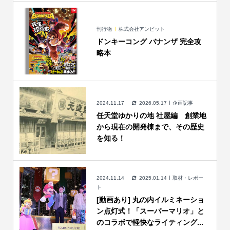
刊行物
株式会社アンビット
ドンキーコング バナンザ 完全攻
略本
2024.11.17
2026.05.17
企画記事
任天堂ゆかりの地 社屋編 創業地
から現在の開発棟まで、その歴史
を知る！
2024.11.14
2025.01.14
取材・レポー
ト
[動画あり] 丸の内イルミネーショ
ン点灯式！「スーパーマリオ」と
のコラボで軽快なライティング...