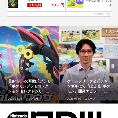
最初のパートナーポケモ
ポケモンの姿のソフビ貯
ンなど30種！「ポケット
金箱「ポケモンコインバ
モンスター30周年 ミニ...
ンク」に、ゲンガーな...
2026.08.07
グッズ情報
2026.08.07
グッズ情報