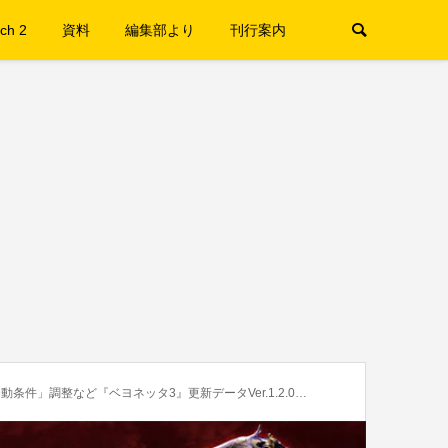
ch 2
資料
編集部より
刊行案内
」調整など『ベヨネッタ3』更新データVer.1.2.0配信