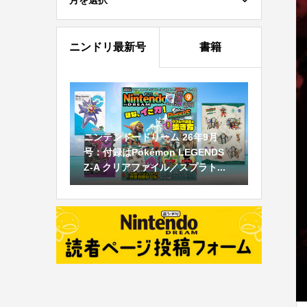
月を選択
ニンドリ最新号
書籍
ニンテンドードリーム 26年9月
号：付録はPokémon LEGENDS
Z-A クリアファイル／スプラト...