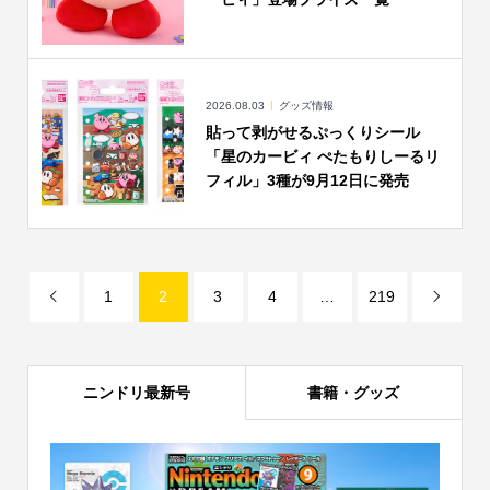
2026.08.03
グッズ情報
貼って剥がせるぷっくりシール
「星のカービィ ぺたもりしーるリ
フィル」3種が9月12日に発売
1
2
3
4
…
219


ニンドリ最新号
書籍・グッズ