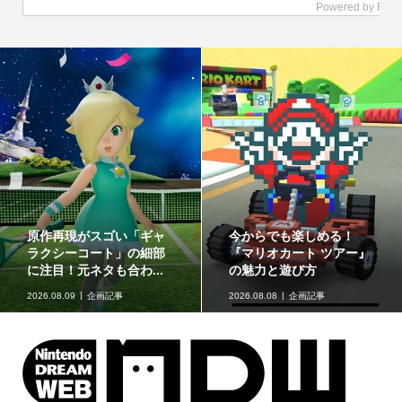
長さ30cmの可動式プラモ
ゲームフリーク公式チ
ー』
「ポケモンプラモコレク
ンネルにて『ぽこ あ 
ション セレクトシリー...
モン』開発エピソード..
2026.08.08
グッズ情報
2026.08.07
ニュース