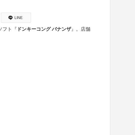
LINE
用ソフト『
ドンキーコング バナンザ
』。店舗