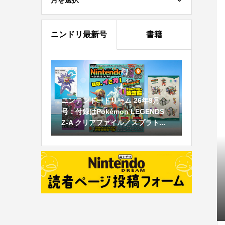
月を選択
ニンドリ最新号
書籍
ニンテンドードリーム 26年9月
号：付録はPokémon LEGENDS
Z-A クリアファイル／スプラト...