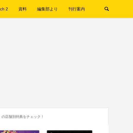
ch 2
資料
編集部より
刊行案内
ザ』の店舗別特典をチェック！