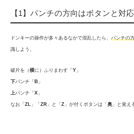
【1】パンチの方向はボタンと対応
ドンキーの操作が多々あるなかで混乱したら、
パンチの
識しよう。
破片を（
横
に）ふりまわす「
Y
」
下
パンチ「
B
」
上
パンチ「
X
」
なお「
ZL
」「
ZR
」と「
Z
」が付くボタンは「
奥
」と覚え