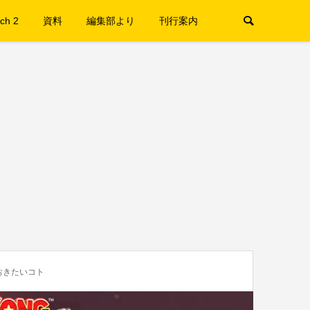
ch 2
資料
編集部より
刊行案内
おきたいコト