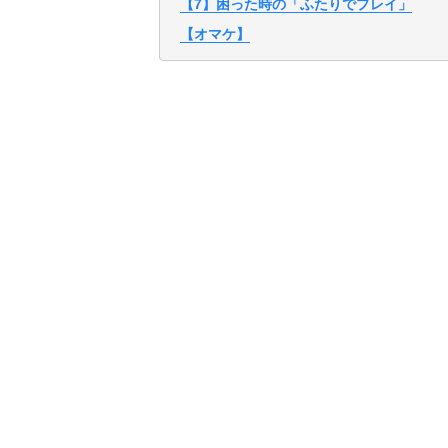
【7】困った時の「ふたりでプレイ」
【オマケ】