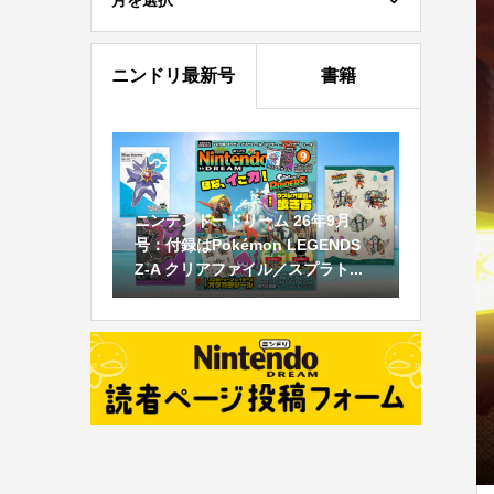
月を選択
ニンドリ最新号
書籍
ニンテンドードリーム 26年9月
号：付録はPokémon LEGENDS
Z-A クリアファイル／スプラト...