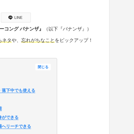
LINE
ーコング バナンザ』
（以下『バナンザ』）
ちネタ
や、
忘れがちなこと
をピックアップ！
閉じる
・落下中でも使える
能
身ができる
場へリーチできる