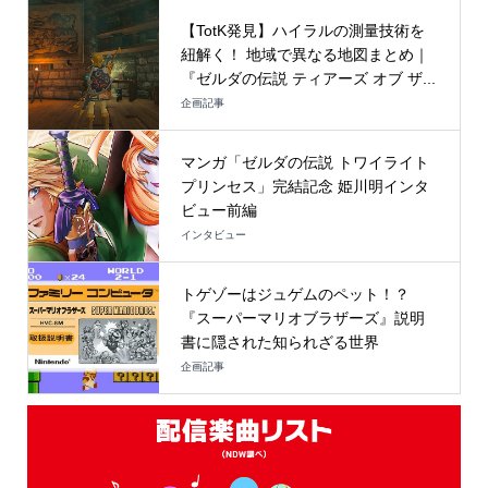
【TotK発見】ハイラルの測量技術を
紐解く！ 地域で異なる地図まとめ｜
『ゼルダの伝説 ティアーズ オブ ザ...
企画記事
マンガ「ゼルダの伝説 トワイライト
プリンセス」完結記念 姫川明インタ
ビュー前編
インタビュー
トゲゾーはジュゲムのペット！？
『スーパーマリオブラザーズ』説明
書に隠された知られざる世界
企画記事