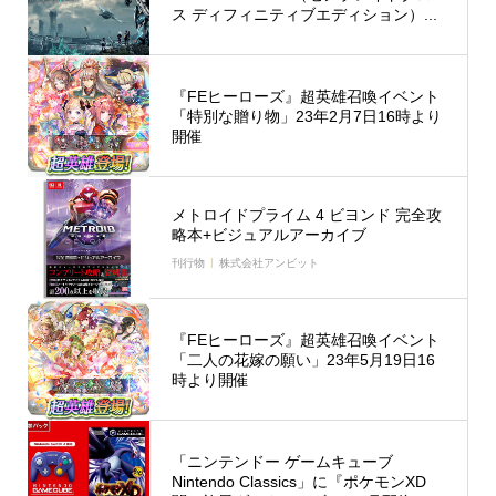
ス ディフィニティブエディション）...
『FEヒーローズ』超英雄召喚イベント
「特別な贈り物」23年2月7日16時より
開催
メトロイドプライム 4 ビヨンド 完全攻
略本+ビジュアルアーカイブ
刊行物
株式会社アンビット
『FEヒーローズ』超英雄召喚イベント
「二人の花嫁の願い」23年5月19日16
時より開催
「ニンテンドー ゲームキューブ
Nintendo Classics」に『ポケモンXD