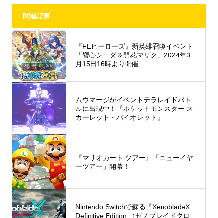
関連記事
『FEヒーローズ』新英雄召喚イベント
「響心シーダ＆開花マリク」2024年3
月15日16時より開催
ムウマージがイベントテラレイドバト
ルに出現中！『ポケットモンスター ス
カーレット・バイオレット』
『マリオカート ツアー』「ニューイヤ
ーツアー」開幕！
Nintendo Switchで蘇る『XenobladeX
Definitive Edition （ゼノブレイドクロ