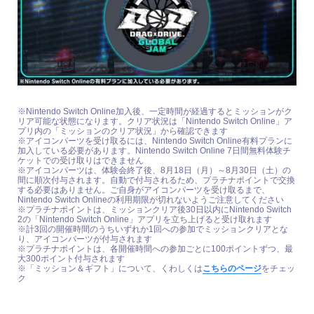
※Nintendo Switch Online加入後、一定時間が経過するとミッションがク
リア可能な状態になります。クリア状況は「Nintendo Switch Online」ア
プリ内の「ミッションのクリア状況」から確認できます
※アイコンパーツを受け取るには、Nintendo Switch Online有料プランに
加入している必要があります。Nintendo Switch Online 7日間無料体験チ
ケットでの受け取りはできません
※アイコンパーツは、体験会終了後、8月18日（月）～8月30日（土）の
間に順次付与されます。自動で付与されるため、プラチナポイントで交換
する必要はありません。ご自身がアイコンパーツを受け取るまで、
Nintendo Switch Onlineの利用期限が切れないようご注意してください
※プラチナポイントは、ミッションクリア後30日以内にNintendo Switch
2の「Nintendo Switch Online」アプリを立ち上げると受け取れます
※計3回の開催時間のうちいずれか1回への参加でミッションクリアとな
り、アイコンパーツが付与されます
※プラチナポイントは、各開催時間への参加ごとに100ポイントずつ、最
大300ポイント付与されます
※「ミッション＆ギフト」について、くわしくは
こちらのページ
をチェッ
ク