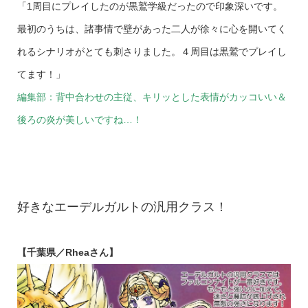
「1周目にプレイしたのが黒鷲学級だったので印象深いです。
最初のうちは、諸事情で壁があった二人が徐々に心を開いてく
れるシナリオがとても刺さりました。４周目は黒鷲でプレイし
てます！」
編集部：背中合わせの主従、キリッとした表情がカッコいい＆
後ろの炎が美しいですね…！
好きなエーデルガルトの汎用クラス！
【千葉県／Rheaさん】