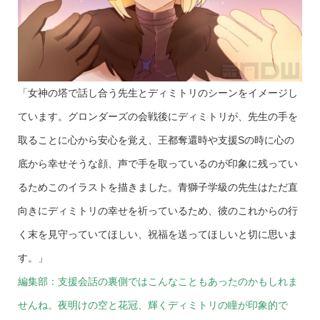
「女神の塔で話し合う先生とディミトリのシーンをイメージし
ています。グロンダーズの会戦後にディミトリが、先生の手を
取ることに心から安心を覚え、王都奪還時や支援Sの時に心の
底から幸せそうな顔、声で手を取っているのが印象に残ってい
るためこのイラストを描きました。青獅子学級の先生はただ直
向きにディミトリの幸せを祈っているため、彼のこれからの行
く末を見守っていてほしい、祝福を送ってほしいと切に思いま
す。」
編集部：支援会話の裏側ではこんなこともあったのかもしれま
せんね。夜明けの空と花冠、輝くディミトリの瞳が印象的で