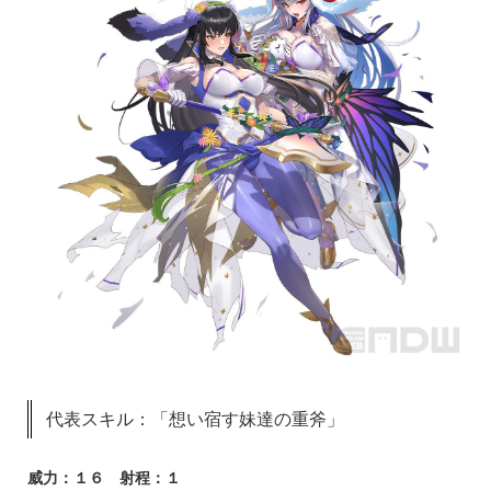
代表スキル：「想い宿す妹達の重斧」
威力：１６ 射程：１