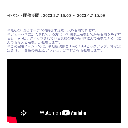
イベント開催期間：2023.3.7 16:00 ～ 2023.4.7 15:59
※最初の1回はオーブを消費せず英雄一人を召喚できます。
※フェーパスに加入されている方は、40回以上召喚してから召喚を終了す
ると、★5ピックアップされている英雄の中から1体選んで召喚できる「選
んでもらえる召喚」が登場します。
※この召喚イベントでは、初期提供割合3%の「★4ピックアップ」枠が設
定され、「春色の騎士道 アッシュ」は本枠からも登場します。