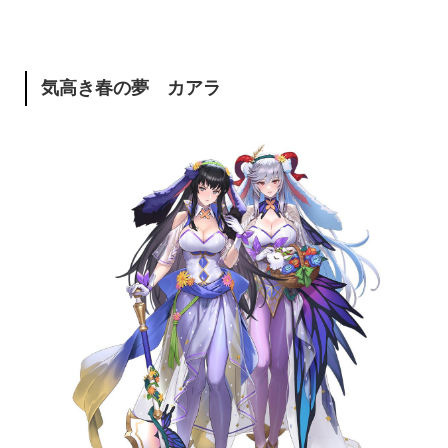
気高き春の夢 カアラ