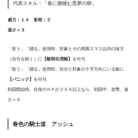
代表スキル：「春に微睡む悪夢の卵」
威力：１４ 射程：２
速さ＋３
「歌う」「踊る」使用時、対象とその周囲２マス以内の味方
（自分を除く）に
【敵弱化増幅】
を付与
「歌う」「踊る」使用時、自分と対象の十字方向にいる敵に
【パニック】
を付与
戦闘開始時、自身のＨＰが２５％以上なら、戦闘中、攻撃、速
さ＋６
春色の騎士道 アッシュ