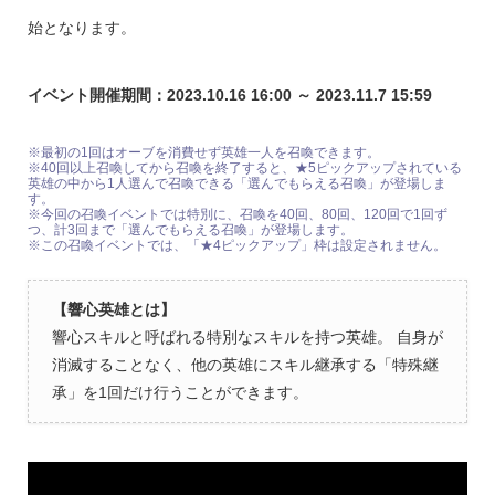
始となります。
イベント開催期間：2023.10.16 16:00 ～ 2023.11.7 15:59
※最初の1回はオーブを消費せず英雄一人を召喚できます。
※40回以上召喚してから召喚を終了すると、★5ピックアップされている
英雄の中から1人選んで召喚できる「選んでもらえる召喚」が登場しま
す。
※今回の召喚イベントでは特別に、召喚を40回、80回、120回で1回ず
つ、計3回まで「選んでもらえる召喚」が登場します。
※この召喚イベントでは、「★4ピックアップ」枠は設定されません。
【響心英雄とは】
響心スキルと呼ばれる特別なスキルを持つ英雄。 自身が
消滅することなく、他の英雄にスキル継承する「特殊継
承」を1回だけ行うことができます。