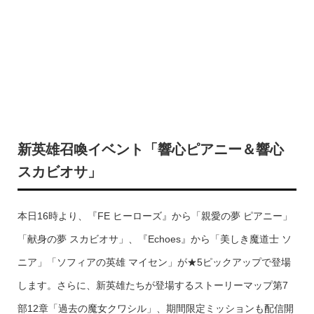
新英雄召喚イベント「響心ピアニー＆響心
スカビオサ」
本日16時より、『FE ヒーローズ』から「親愛の夢 ピアニー」
「献身の夢 スカビオサ」、『Echoes』から「美しき魔道士 ソ
ニア」「ソフィアの英雄 マイセン」が★5ピックアップで登場
します。さらに、新英雄たちが登場するストーリーマップ第7
部12章「過去の魔女クワシル」、期間限定ミッションも配信開