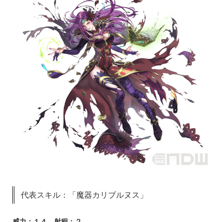
代表スキル：「魔器カリブルヌス」
威力：１４ 射程：２