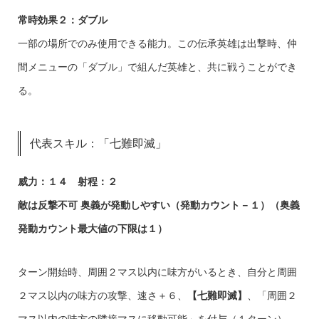
常時効果２：ダブル
一部の場所でのみ使用できる能力。この伝承英雄は出撃時、仲
間メニューの「ダブル」で組んだ英雄と、共に戦うことができ
る。
代表スキル：「七難即滅」
威力：１４ 射程：２
敵は反撃不可 奥義が発動しやすい（発動カウント－１）（奥義
発動カウント最大値の下限は１）
ターン開始時、周囲２マス以内に味方がいるとき、自分と周囲
２マス以内の味方の攻撃、速さ＋６、
【七難即滅】
、「周囲２
マス以内の味方の隣接マスに移動可能」を付与（１ターン）