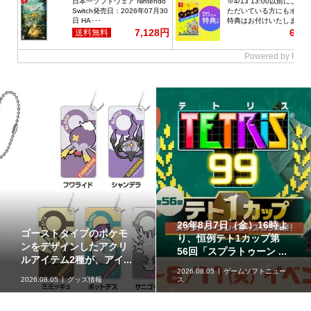
26年8月7日（金）16時よ
ゴーストタイプのポケモ
り、恒例テト1カップ第
ンをデザインしたアクリ
56回「スプラトゥーン ...
ルアイテム2種が、アイ...
2026.08.05
ゲームソフトニュー
2026.08.05
グッズ情報
ス