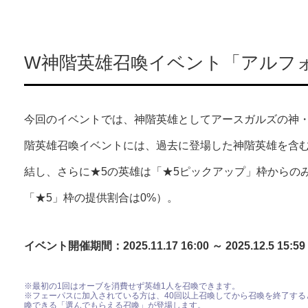
W神階英雄召喚イベント「アルフ
今回のイベントでは、神階英雄としてアースガルズの神
階英雄召喚イベントには、過去に登場した神階英雄を含む
結し、さらに★5の英雄は「★5ピックアップ」枠からの
「★5」枠の提供割合は0%）。
イベント開催期間：2025.11.17 16:00 ～ 2025.12.5 15:59
※最初の1回はオーブを消費せず英雄1人を召喚できます。
※フェーパスに加入されている方は、40回以上召喚してから召喚を終了する
喚できる「選んでもらえる召喚」が登場します。