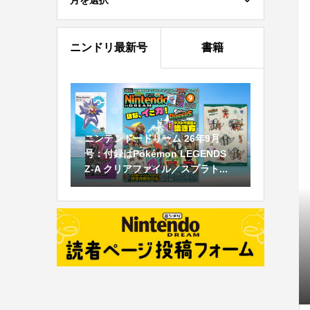
月を選択
ニンドリ最新号
書籍
ニンテンドードリーム 26年9月
号：付録はPokémon LEGENDS
Z-A クリアファイル／スプラト...