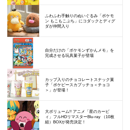
ふわふわ手触りのぬいぐるみ「ポケモ
ン もこもこぷち」にコダックとディグ
ダが仲間入り
自分だけの「ポケモンずかんメモ」を
完成させる玩具菓子が登場
カップ入りのチョコレートスナック菓
子「ポケピースカプッチョ＜チョコ
＞」が登場！
大ボリューム!! アニメ「星のカービ
ィ」フルHDリマスターBlu-ray （10枚
組）BOXが発売決定！