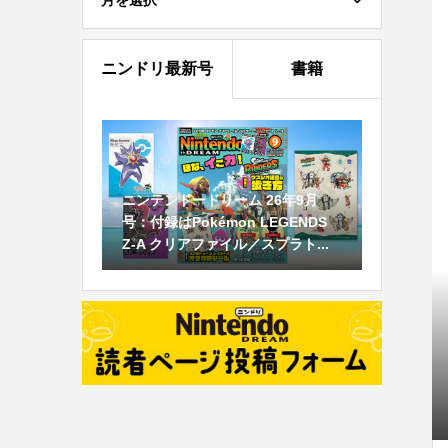
月を選択
ニンドリ最新号
書籍
ニンテンドードリーム 26年9月
号：付録はPokémon LEGENDS
Z-A クリアファイル／スプラト...