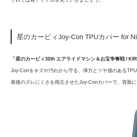
星のカービィJoy-Con TPUカバー for Nint
「星のカービィ30th エアライドマシン＆お宝争奪戦 / K
Joy-Conをキズや汚れから守る、弾力とツヤ感のあるT
着後のズレにくさを両立させたJoy-Conカバーで、背