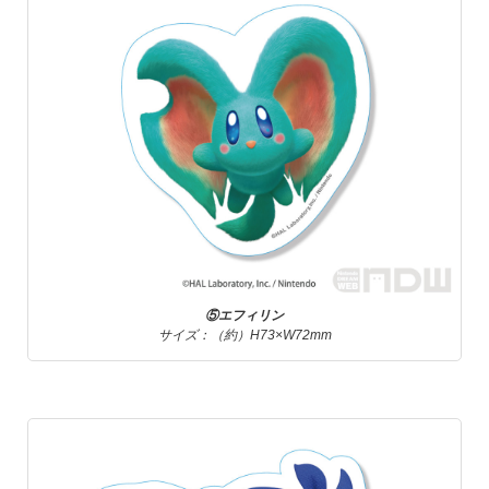
⑤エフィリン
サイズ：（約）H73×W72mm