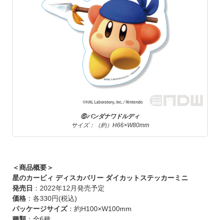
⑥バンダナワドルディ
サイズ：（約）H66×W80mm
＜商品概要＞
星のカービィ ディスカバリー ダイカットステッカーミニ
発売日
：2022年12月発売予定
価格
：各330円(税込)
パッケージサイズ
：約H100×W100mm
種類
：全6種