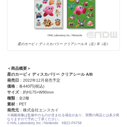
星のカービィ ディスカバリー クリアシール A（左）B（右）
＜商品概要＞
星のカービィ ディスカバリー クリアシール A/B
発売日
：2022年12月発売予定
価格
：各440円(税込)
サイズ
：約H175×W90mm
種類
：全2種
素材
：PET
発売元
：株式会社エンスカイ
※掲載画像は監修中のものが含まれる場合があり、実際の商品とは多少異
なりますので予めご了承ください。
© HAL Laboratory, Inc. / Nintendo KB22-P4758