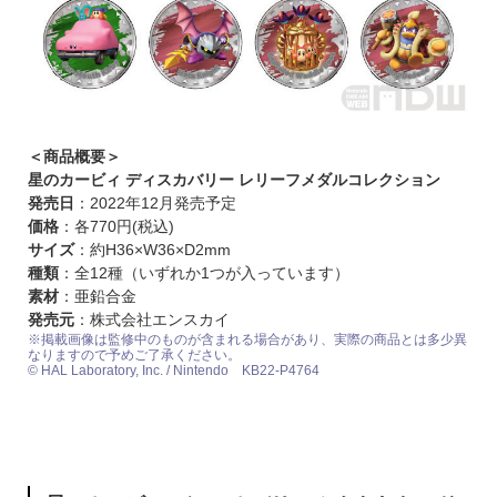
＜商品概要＞
星のカービィ ディスカバリー レリーフメダルコレクション
発売日
：2022年12月発売予定
価格
：各770円(税込)
サイズ
：約H36×W36×D2mm
種類
：全12種（いずれか1つが入っています）
素材
：亜鉛合金
発売元
：株式会社エンスカイ
※掲載画像は監修中のものが含まれる場合があり、実際の商品とは多少異
なりますので予めご了承ください。
© HAL Laboratory, Inc. / Nintendo KB22-P4764