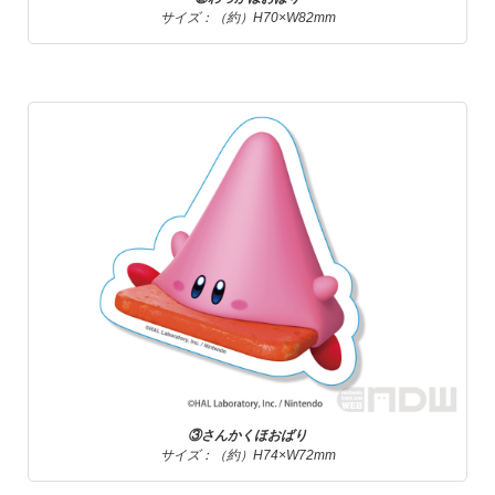
サイズ：（約）H70×W82mm
③さんかくほおばり
サイズ：（約）H74×W72mm