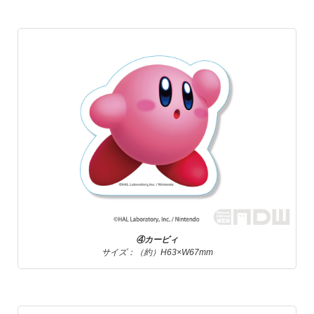
④カービィ
サイズ：（約）H63×W67mm