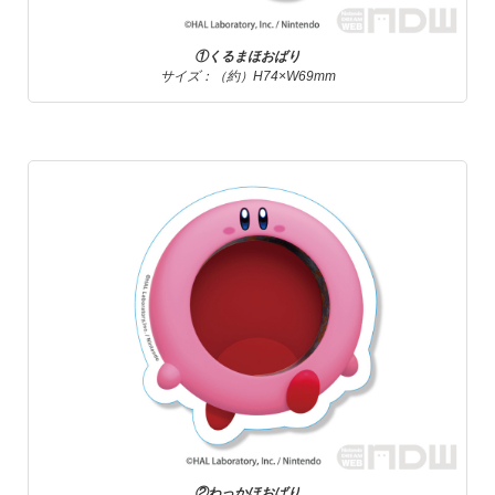
①くるまほおばり
サイズ：（約）H74×W69mm
②わっかほおばり