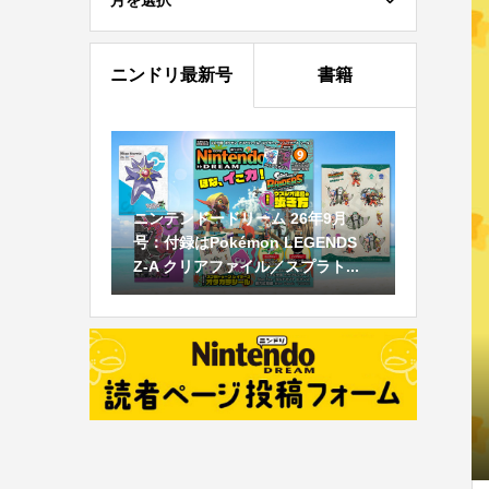
月を選択
ニンドリ最新号
書籍
ニンテンドードリーム 26年9月
号：付録はPokémon LEGENDS
Z-A クリアファイル／スプラト...