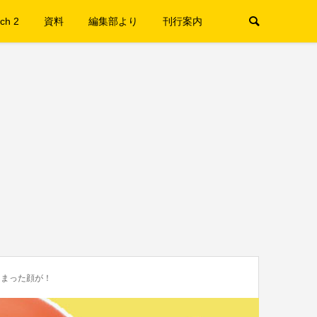
ch 2
資料
編集部より
刊行案内
こまった顔が！