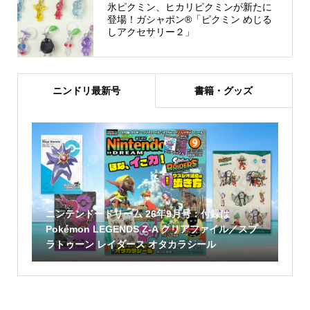
氷ピクミン、ヒカリピクミンが新たに
登場！ガシャポン®「ピクミン めじる
しアクセサリー２」
ニンドリ最新号
書籍・グッズ
ニンテンドードリーム 26年9月号：付録は
Pokémon LEGENDS Z-A クリアファイル／スプ
ラトゥーン レイダース オタカラシール