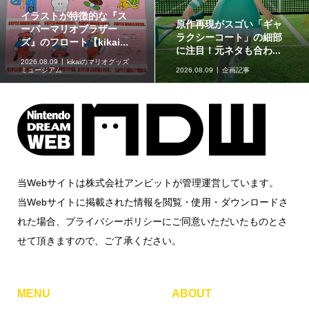
今からでも楽しめる！
長さ30cmの可動式プラモ
『マリオカート ツアー』
「ポケモンプラモコレク
の魅力と遊び方
ション セレクトシリー...
2026.08.08
企画記事
2026.08.08
グッズ情報
当Webサイトは株式会社アンビットが管理運営しています。
当Webサイトに掲載された情報を閲覧・使用・ダウンロードさ
れた場合、プライバシーポリシーにご同意いただいたものとさ
せて頂きますので、ご了承ください。
MENU
ABOUT