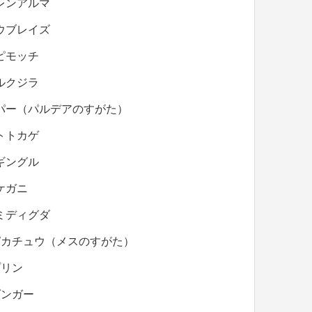
レンアルマ
ウブレイズ
ピモッチ
ルクジラ
パー（パルデアのすがた）
トトカゲ
ギングル
ケガニ
ミディグダ
ピカチュウ（メスのすがた）
プリン
ゲンガー