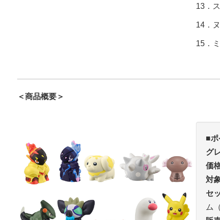
13．
14．
15．
＜商品概要＞
■
ポ
グ
価
対
セ
ム