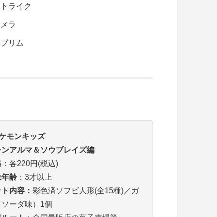
ストライク
ヌメラ
ミブリム
ケモンキッズ
レンアルマ＆ソウブレイズ編
格
：各220円(税込)
象年齢
：3才以上
ット内容：
彩色済ソフビ人形(全15種)／ガ
（ソーダ味）1個