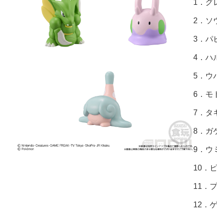
1．グ
2．ソ
3．パ
4．ハ
5．ウ
6．モ
7．タ
8．ガ
9．ウ
10．
11．
12．