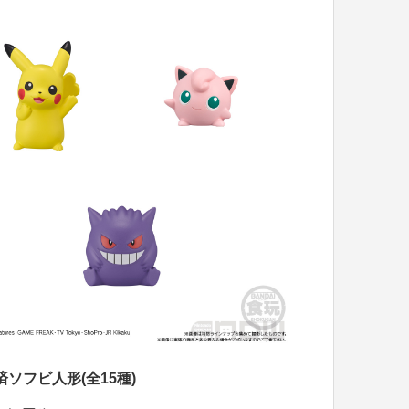
済ソフビ人形(全15種)