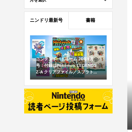
月を選択
ニンドリ最新号
書籍
ニンテンドードリーム 26年9月
号：付録はPokémon LEGENDS
Z-A クリアファイル／スプラト...