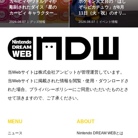
カービィやワドルディが
ポケモン天文台の「ほし
彫刻されたダイス「星の
ぞらピカチュウ」が8月
カービィ キャラクター...
11日（火・祝）のオリ...
2026.08.07
グッズ情報
2026.08.07
イベント情報
当Webサイトは株式会社アンビットが管理運営しています。
当Webサイトに掲載された情報を閲覧・使用・ダウンロードさ
れた場合、プライバシーポリシーにご同意いただいたものとさ
せて頂きますので、ご了承ください。
MENU
ABOUT
ニュース
Nintendo DREAM WEBとは