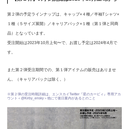
第２弾の予定ラインナップは、キャップ×４種／半袖Tシャツ×
１種（５サイズ展開）／キャリアパック×１種（第１弾と同商
品）となっています。
受注開始は2023年10月上旬〜で、お渡し予定は2024年4月で
す。
また第２弾受注期間での、第１弾アイテムの販売はありませ
ん。（キャリアパックは除く。）
※第２弾の受注時期詳細は、エンスカイTwitter『星のカービィ』専用アカ
ウント＜@Kirby_ensky＞他にて後日案内があるとのこと