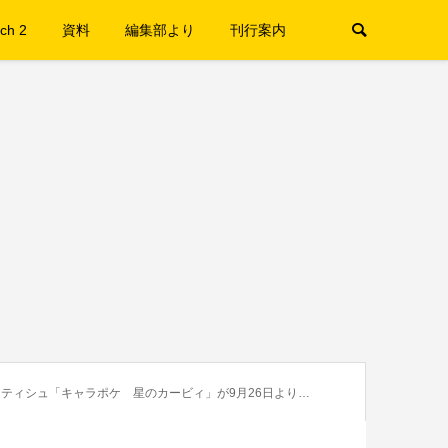
ch 2
資料
編集部より
刊行案内
ィシュ「キャラポケ 星のカービィ」が9月26日より発売中