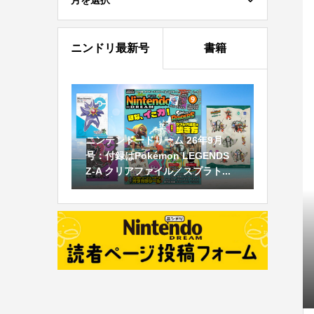
月を選択
ニンドリ最新号
書籍
ニンテンドードリーム 26年9月
号：付録はPokémon LEGENDS
Z-A クリアファイル／スプラト...