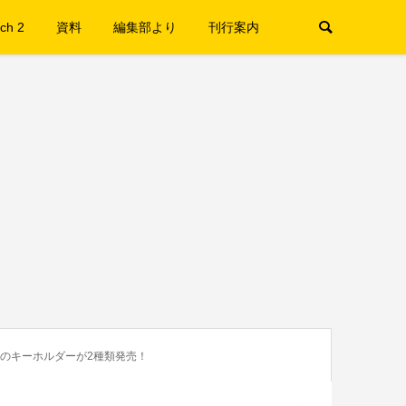
ch 2
資料
編集部より
刊行案内
ィのキーホルダーが2種類発売！