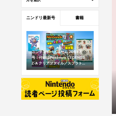
月を選択
ニンドリ最新号
書籍
ニンテンドードリーム 26年9月
号：付録はPokémon LEGENDS
Z-A クリアファイル／スプラト...