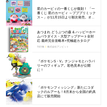
星のカービィの一番くじが復刻！ 「一
番くじ 星のカービィ ～プププリミック
ス～」が11月15日より順次発売。オ...
あつまれ どうぶつの森 & ハッピーホー
ムパラダイス・大型アップデート全対
応 最終完全攻略本+究極超カタログ
刊行物
株式会社アンビット
『ポケモンS・V』ナンジャモとハラバ
リーのフィギュア。彩色見本が公開
に！
「ポケモンフィッシング」新たにコダ
ックのルアーも！8月末から全国の釣具
店にて販売開始