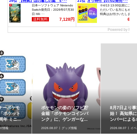
ポケモンの姿のソフビ貯
8月7日より事前抽選開
金箱「ポケモンコインバ
始！ 高知県にて「N響メ
ンク」に、ゲンガーな...
ンバーによるポケモン...
2026.08.07
グッズ情報
2026.08.07
イベント情報