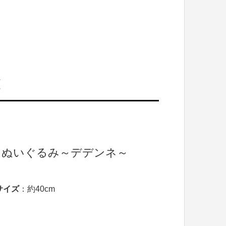
覧
とぬいぐるみ～デデンネ～
サイズ
：約40cm