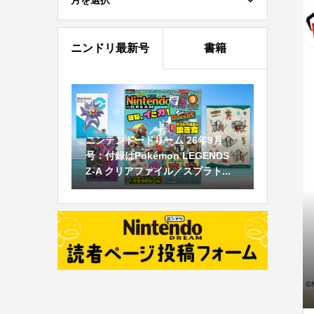
月を選択
ニンドリ最新号
書籍
ニンテンドードリーム 26年9月
号：付録はPokémon LEGENDS
Z-A クリアファイル／スプラト...