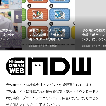
ポケモンの姿のソフビ貯
8月7日より事前抽選開
金箱「ポケモンコインバ
始！ 高知県にて「N響メ
ンク」に、ゲンガーな...
ンバーによるポケモン...
2026.08.07
グッズ情報
2026.08.07
イベント情報
当Webサイトは株式会社アンビットが管理運営しています。
当Webサイトに掲載された情報を閲覧・使用・ダウンロードさ
れた場合、プライバシーポリシーにご同意いただいたものとさ
せて頂きますので、ご了承ください。