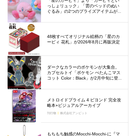
「星のカービィ」より「カービィとい
っしょリュック」「雲のベッドのぬい
ぐるみ」の2つのプライズアイテムが...
48枚すべてオリジナル絵柄の「星のカ
ービィ 花札」が2026年8月に再販決定
ダークなカラーのポケモンが大集合。
カプセルトイ「ポケモン ぺたんこマス
コット Color：Black」が2月中旬に登...
メトロイドプライム 4 ビヨンド 完全攻
略本+ビジュアルアーカイブ
刊行物
株式会社アンビット
もちもち触感のMocchi-Mocchi-に『マ