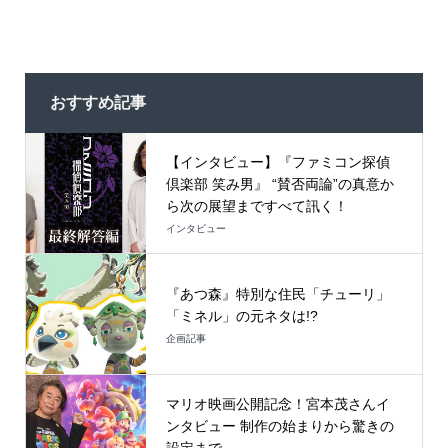
おすすめ記事
【インタビュー】『ファミコン探偵
倶楽部 笑み男』 “賛否両論”の真意か
ら次の展望まですべて訊く！
インタビュー
『あつ森』特別な住民「チューリ」
「ミネル」の元ネタは!?
企画記事
マリオ映画公開記念！宮本茂さんイ
ンタビュー 制作の始まりから驚きの