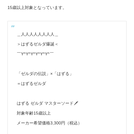
15歳以上対象となっています。
＿人人人人人人人人＿
＞はずるゼルダ爆誕＜
￣Y^Y^Y^Y^Y^Y^￣
「ゼルダの伝説」×「はずる」
＝はずるゼルダ
はずる ゼルダ マスターソード🗡
対象年齢15歳以上
メーカー希望価格3,300円（税込）