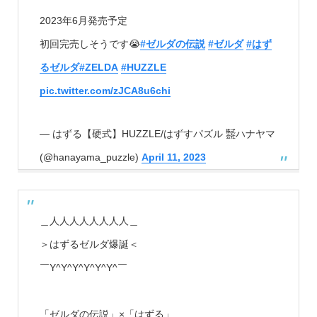
2023年6月発売予定
初回完売しそうです😭
#ゼルダの伝説
#ゼルダ
#はず
るゼルダ
#ZELDA
#HUZZLE
pic.twitter.com/zJCA8u6chi
— はずる【硬式】HUZZLE/はずすパズル ㍿ハナヤマ
(@hanayama_puzzle)
April 11, 2023
＿人人人人人人人人＿
＞はずるゼルダ爆誕＜
￣Y^Y^Y^Y^Y^Y^￣
「ゼルダの伝説」×「はずる」