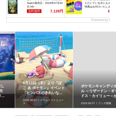
ポケモンキャンディボト
8月7日より「N響×ポケモ
ル ～リザードン・ギャラ
ン ぬいぐるみ ピカチュ
ドス・カイリュー～が...
ウ」がポケモンセンタ...
2026.08.07
グッズ情報
2026.08.07
グッズ情報