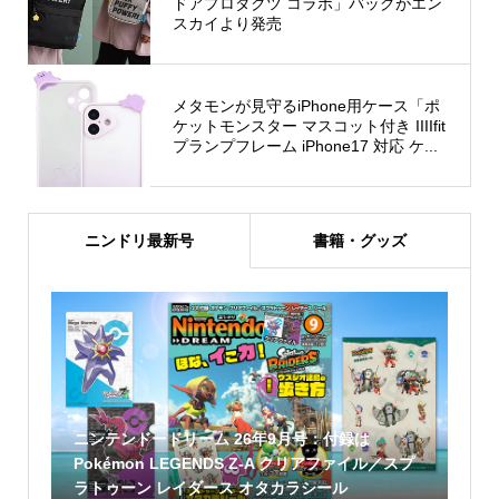
ドアプロダクツ コラボ」バッグがエン
スカイより発売
メタモンが見守るiPhone用ケース「ポ
ケットモンスター マスコット付き IIIIfit
プランプフレーム iPhone17 対応 ケ...
ニンドリ最新号
書籍・グッズ
ニンテンドードリーム 26年9月号：付録は
Pokémon LEGENDS Z-A クリアファイル／スプ
ラトゥーン レイダース オタカラシール