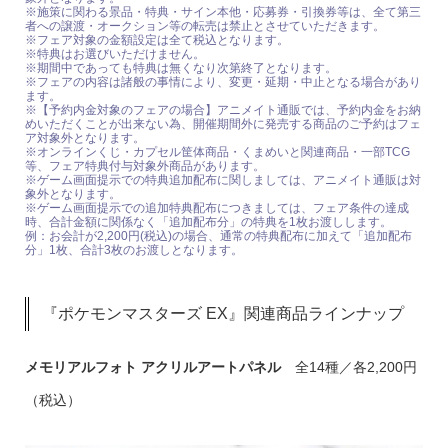
※施策に関わる景品・特典・サイン本他・応募券・引換券等は、全て第三
者への譲渡・オークション等の転売は禁止とさせていただきます。
※フェア対象の金額設定は全て税込となります。
※特典はお選びいただけません。
※期間中であっても特典は無くなり次第終了となります。
※フェアの内容は諸般の事情により、変更・延期・中止となる場合があり
ます。
※【予約内金対象のフェアの場合】アニメイト通販では、予約内金をお納
めいただくことが出来ない為、開催期間外に発売する商品のご予約はフェ
ア対象外となります。
※オンラインくじ・カプセル筐体商品・くまめいと関連商品・一部TCG
等、フェア特典付与対象外商品があります。
※ゲーム画面提示での特典追加配布に関しましては、アニメイト通販は対
象外となります。
※ゲーム画面提示での追加特典配布につきましては、フェア条件の達成
時、合計金額に関係なく「追加配布分」の特典を1枚お渡しします。
例：お会計が2,200円(税込)の場合、通常の特典配布に加えて「追加配布
分」1枚、合計3枚のお渡しとなります。
『ポケモンマスターズ EX』関連商品ラインナップ
メモリアルフォト アクリルアートパネル
全14種／各2,200円
（税込）