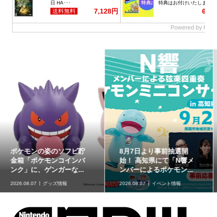
カービィやワドルディが
ポケモン天文台の「ほし
彫刻されたダイス「星の
ぞらピカチュウ」が8月
カービィ キャラクター...
11日（火・祝）のオリ...
2026.08.07
グッズ情報
2026.08.07
イベント情報