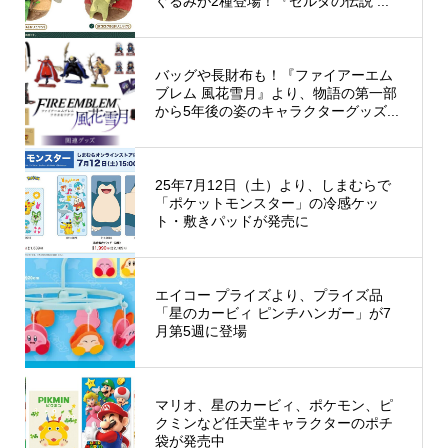
ぐるみが2種登場！『ゼルダの伝説 ...
バッグや長財布も！『ファイアーエム
ブレム 風花雪月』より、物語の第一部
から5年後の姿のキャラクターグッズ...
25年7月12日（土）より、しまむらで
「ポケットモンスター」の冷感ケッ
ト・敷きパッドが発売に
エイコー プライズより、プライズ品
「星のカービィ ピンチハンガー」が7
月第5週に登場
マリオ、星のカービィ、ポケモン、ピ
クミンなど任天堂キャラクターのポチ
袋が発売中