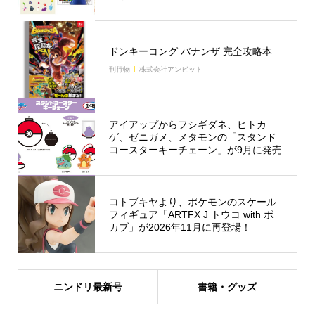
ドンキーコング バナンザ 完全攻略本
刊行物
株式会社アンビット
アイアップからフシギダネ、ヒトカ
ゲ、ゼニガメ、メタモンの「スタンド
コースターキーチェーン」が9月に発売
コトブキヤより、ポケモンのスケール
フィギュア「ARTFX J トウコ with ポ
カブ」が2026年11月に再登場！
ニンドリ最新号
書籍・グッズ