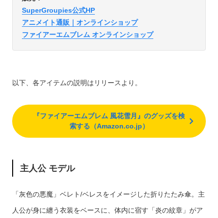
SuperGroupies公式HP
アニメイト通販｜オンラインショップ
ファイアーエムブレム オンラインショップ
以下、各アイテムの説明はリリースより。
『ファイアーエムブレム 風花雪月』のグッズを検
索する（Amazon.co.jp）
主人公 モデル
「灰色の悪魔」ベレト/ベレスをイメージした折りたたみ傘。主
人公が身に纏う衣装をベースに、体内に宿す「炎の紋章」がア