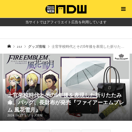
当サイトではアフィリエイト広告を利用しています
♪♪♪
グッズ情報
士官学校時代とその5年後を表現した折りたたみ傘、バッグ、長財布が発売『ファイアーエムブレム 風花雪月』
士官学校時代とその5年後を表現した折りたたみ
傘、バッグ、長財布が発売『ファイアーエムブレ
ム 風花雪月』
2024.09.27
グッズ情報