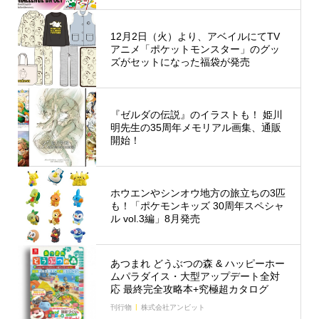
12月2日（火）より、アベイルにてTV
アニメ「ポケットモンスター」のグッ
ズがセットになった福袋が発売
『ゼルダの伝説』のイラストも！ 姫川
明先生の35周年メモリアル画集、通販
開始！
ホウエンやシンオウ地方の旅立ちの3匹
も！「ポケモンキッズ 30周年スペシャ
ル vol.3編」8月発売
あつまれ どうぶつの森 & ハッピーホー
ムパラダイス・大型アップデート全対
応 最終完全攻略本+究極超カタログ
刊行物
株式会社アンビット