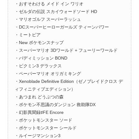
・おすそわける メイド イン ワリオ
・ゼルダの伝説 スカイウォードソード HD
・マリオゴルフ スーパーラッシュ
・DCスーパーヒーローガールズ ティーンパワー
・ミートピア
・New ポケモンスナップ
・スーパーマリオ 3Dワールド + フューリーワールド
・バディミッション BOND
・ピクミン3 デラックス
・ペーパーマリオ オリガミキング
・Xenoblade Definitive Edition（ゼノブレイドクロス デ
ィフィニティブエディション）
・あつまれ どうぶつの森
・ポケモン不思議のダンジョン 救助隊DX
・幻影異聞録♯FE Encore
・ポケットモンスター ソード
・ポケットモンスター シールド
・ルイージマンション3