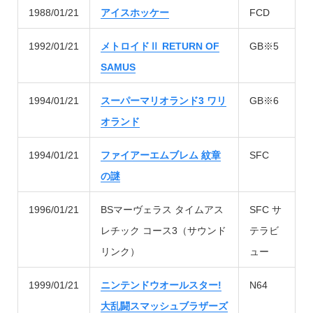
1988/01/21
アイスホッケー
FCD
1992/01/21
メトロイドⅡ RETURN OF
GB※5
SAMUS
1994/01/21
スーパーマリオランド3 ワリ
GB※6
オランド
1994/01/21
ファイアーエムブレム 紋章
SFC
の謎
1996/01/21
BSマーヴェラス タイムアス
SFC サ
レチック コース3（サウンド
テラビ
リンク）
ュー
1999/01/21
ニンテンドウオールスター!
N64
大乱闘スマッシュブラザーズ