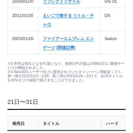
2010/01/20
リフレクトミサイル
DSi DL
2011/01/20
えいごで旅する リトル・チ
DS
ャロ
2023/01/20
ファイアーエムブレム エン
Switch
ゲージ
[
関連記事
]
※3 本作は初出となるFC版となり、後発のFCD版は1986/2/21に書換サー
ビスが開始されました。
※4 New3DSユーザー向けに配布されていたキャンペーン用販促ソフト。
第一弾が2015/1/15～1/28、第二弾が2015/1/29～2/11で、全19タイトル
を40%オフの値段で購入することができました。
21日〜31日
発売日
タイトル
ハード