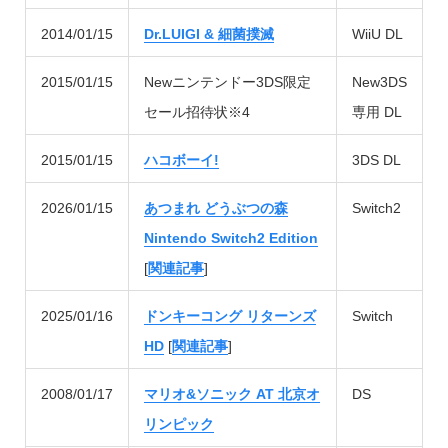
2014/01/15
Dr.LUIGI & 細菌撲滅
WiiU DL
2015/01/15
Newニンテンドー3DS限定
New3DS
セール招待状※4
専用 DL
2015/01/15
ハコボーイ!
3DS DL
2026/01/15
あつまれ どうぶつの森
Switch2
Nintendo Switch2 Edition
[
関連記事
]
2025/01/16
ドンキーコング リターンズ
Switch
HD
[
関連記事
]
2008/01/17
マリオ&ソニック AT 北京オ
DS
リンピック