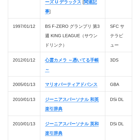
ーズ U デラックス
[
関連記
事
]
1997/01/12
BS F-ZERO グランプリ 第3
SFC サ
週 KING LEAGUE（サウン
テラビ
ドリンク）
ュー
2012/01/12
心霊カメラ ～憑いてる手帳
3DS
～
2005/01/13
マリオパーティアドバンス
GBA
2010/01/13
ジーニアスパーソナル 和英
DSi DL
楽引辞典
2010/01/13
ジーニアスパーソナル 英和
DSi DL
楽引辞典