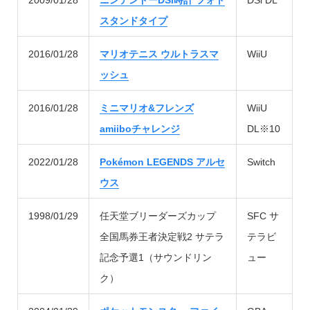
2009/01/28
ニンテンドーDSi時計 フォト
DSi DL
スタンドタイプ
2016/01/28
マリオテニス ウルトラスマ
WiiU
ッシュ
2016/01/28
ミニマリオ&フレンズ
WiiU
amiiboチャレンジ
DL※10
2022/01/28
Pokémon LEGENDS アルセ
Switch
ウス
1998/01/29
任天堂ブリーダーズカップ
SFC サ
全国馬券王者決定戦2 サテラ
テラビ
記念予選1（サウンドリン
ュー
ク）