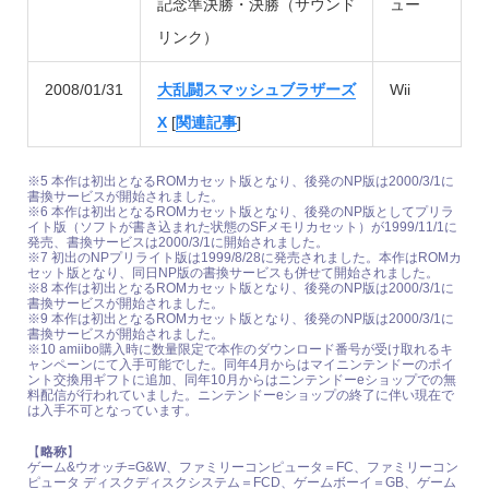
記念準決勝・決勝（サウンド
ュー
リンク）
2008/01/31
大乱闘スマッシュブラザーズ
Wii
X
[
関連記事
]
※5 本作は初出となるROMカセット版となり、後発のNP版は2000/3/1に
書換サービスが開始されました。
※6 本作は初出となるROMカセット版となり、後発のNP版としてプリラ
イト版（ソフトが書き込まれた状態のSFメモリカセット）が1999/11/1に
発売、書換サービスは2000/3/1に開始されました。
※7 初出のNPプリライト版は1999/8/28に発売されました。本作はROMカ
セット版となり、同日NP版の書換サービスも併せて開始されました。
※8 本作は初出となるROMカセット版となり、後発のNP版は2000/3/1に
書換サービスが開始されました。
※9 本作は初出となるROMカセット版となり、後発のNP版は2000/3/1に
書換サービスが開始されました。
※10 amiibo購入時に数量限定で本作のダウンロード番号が受け取れるキ
ャンペーンにて入手可能でした。同年4月からはマイニンテンドーのポイ
ント交換用ギフトに追加、同年10月からはニンテンドーeショップでの無
料配信が行われていました。ニンテンドーeショップの終了に伴い現在で
は入手不可となっています。
【
略称
】
ゲーム&ウオッチ=G&W、ファミリーコンピュータ＝FC、ファミリーコン
ピュータ ディスクディスクシステム＝FCD、ゲームボーイ＝GB、ゲーム