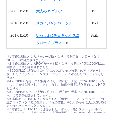
2005/11/10
大人のDSゴルフ
DS
2010/11/10
スカイジャンパー ソル
DSi DL
2017/11/10
いっしょにチョキッと スニ
Switch
ッパーズ プラス
※10
※1 本作は初出となるパッケージ版となり、後発のダウンロード版は
2012/11/1に発売されました。
※2 本作は初出となるROMカセット版となり、後発のNP版は2000/3/1に
書換サービスが開始されました。
※3 2008/3/25に配信された『みんなのポケモン牧場』のアップデート
版。新たに『ポケットモンスター プラチナ』に対応したバージョンとな
ります。
※4 2020/10/8をもって配信を終了し、現在は任天堂公式YouTubeチャン
ネルにて無償公開されています。なお、無償公開版は3D版ではなくHD版
となります。
※5 2020/10/8をもって配信を終了し、現在は任天堂公式YouTubeチャン
ネルにて無償公開されています。
※6 本作は、2019/11/15に発売された『ポケットモンスター ソード』の
追加コンテンツ『鎧の孤島』、『冠の雪原』をはじめから含んだ状態で発
売されたパッケージ版になります。
※7 本作は、2019/11/15に発売された『ポケットモンスター シールド』