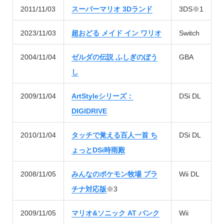
2011/11/03
スーパーマリオ 3Dランド
3DS※1
2023/11/03
超おどる メイド イン ワリオ
Switch
2004/11/04
ゼルダの伝説 ふしぎのぼう
GBA
し
2009/11/04
ArtStyleシリーズ：
DSi DL
DIGIDRIVE
2010/11/04
タッチで覚える百人一首 ち
DSi DL
ょっとDSi時雨殿
2008/11/05
みんなのポケモン牧場 プラ
Wii DL
チナ対応版
※3
2009/11/05
マリオ&ソニック AT バンク
Wii