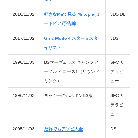
2016/11/02
好きなMiiで見る Miitopia(ミ
3DS DL
ートピア)予告編
2017/11/02
Girls Mode 4 スター☆スタ
3DS
イリスト
1996/11/03
BSマーヴェラス キャンプア
SFC サ
ーノルド コース1（サウンド
テラビ
リンク）
ュー
1996/11/03
ヨッシーのパネポンBS版
SFC サ
テラビ
ュー
2005/11/03
だれでもアソビ大全
DS