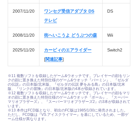
2007/11/20
ワンセグ受信アダプタ DS
DS
テレビ
2008/11/20
街へいこうよ どうぶつの森
Wii
2025/11/20
カービィのエアライダー
Switch2
[
関連記事
]
※11 複数ソフトを収録したゲーム&ウオッチです。プレイヤーの顔をリン
クの顔に置き換えた特別仕様のゲーム&ウオッチ『バーミン』、『ゼルダ
の伝説』の日本版/北米版、『ゼルダの伝説 夢をみる島』の日本版/北米
版、『リンクの冒険』の日本版/北米版の4本が収録されています。
※12 複数ソフトを収録したゲーム&ウオッチです。プレイヤーの顔をマリ
オの顔に置き換えた特別仕様のゲーム&ウオッチ『ボール』、『スーパー
マリオブラザーズ』、『スーパーマリオブラザーズ2』の3本が収録されて
います。
※13 本作はFCD版となり、初出のFC版は1985/1/30に発売されました。
ただし、FCD版は『VS.アイスクライマー』を基にしているため、一部ゲ
ーム仕様が異なります。