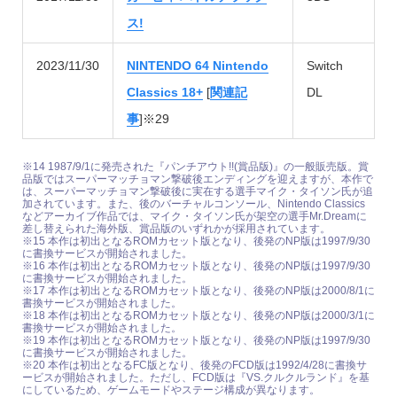
ス!
2023/11/30
NINTENDO 64 Nintendo
Switch
Classics 18+
[
関連記
DL
事
]※29
※14 1987/9/1に発売された『パンチアウト!!(賞品版)』の一般販売版。賞
品版ではスーパーマッチョマン撃破後エンディングを迎えますが、本作で
は、スーパーマッチョマン撃破後に実在する選手マイク・タイソン氏が追
加されています。また、後のバーチャルコンソール、Nintendo Classics
などアーカイブ作品では、マイク・タイソン氏が架空の選手Mr.Dreamに
差し替えられた海外版、賞品版のいずれかが採用されています。
※15 本作は初出となるROMカセット版となり、後発のNP版は1997/9/30
に書換サービスが開始されました。
※16 本作は初出となるROMカセット版となり、後発のNP版は1997/9/30
に書換サービスが開始されました。
※17 本作は初出となるROMカセット版となり、後発のNP版は2000/8/1に
書換サービスが開始されました。
※18 本作は初出となるROMカセット版となり、後発のNP版は2000/3/1に
書換サービスが開始されました。
※19 本作は初出となるROMカセット版となり、後発のNP版は1997/9/30
に書換サービスが開始されました。
※20 本作は初出となるFC版となり、後発のFCD版は1992/4/28に書換サ
ービスが開始されました。ただし、FCD版は『VS.クルクルランド』を基
にしているため、ゲームモードやステージ構成が異なります。