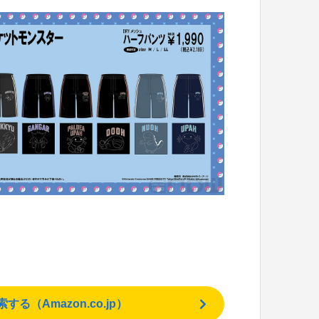
（Amazon.co.jp）