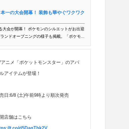
ル日本一の大会開幕！ 装飾も華やぐワクワク
る大会が開幕！ ポケモンのシルエットがお出迎
ランドオープニングの様子も掲載。「ポケモ...
Vアニメ「ポケットモンスター」のアパ
ルアイテムが登場！
売日:6/8 (土)午前9時より順次発売
開店舗はこちら
tps://t.co/d5DagTbk2V