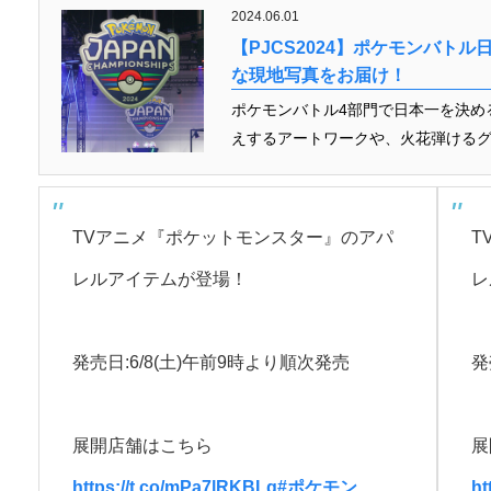
2024.06.01
【PJCS2024】ポケモンバト
な現地写真をお届け！
ポケモンバトル4部門で日本一を決め
えするアートワークや、火花弾けるグ
TVアニメ『ポケットモンスター』のアパ
T
レルアイテムが登場！
レ
発売日:6/8(土)午前9時より順次発売
発
展開店舗はこちら
展
https://t.co/mPa7lRKBLg
#ポケモン
ht