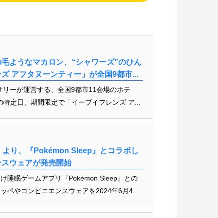
の毛ようなマカロン、“シャワーズ”のひん
 アフタヌーンティー」が全国9都市...
サリーが運営する、全国9都市11会場のホテ
の特定日、期間限定で「イーブイフレンズ ア...
り、『Pokémon Sleep』とコラボし
ンスウェアが発売開始
眠ゲームアプリ『Pokémon Sleep』との
やコンビニエンスウェアを2024年6月4...