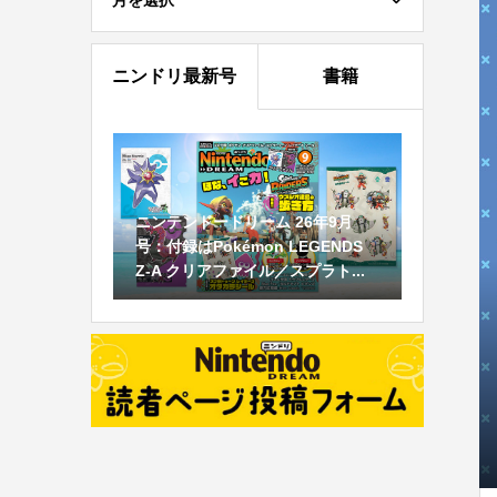
月を選択
ニンドリ最新号
書籍
ニンテンドードリーム 26年9月
号：付録はPokémon LEGENDS
Z-A クリアファイル／スプラト...