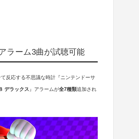
アラーム3曲が試聴可能
せて反応する不思議な時計『ニンテンドーサ
８ デラックス
』アラームが
全7種類
追加され