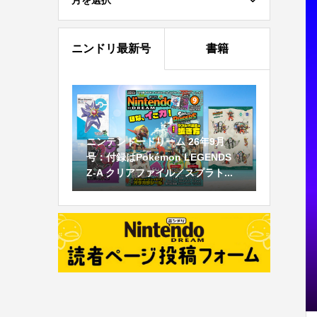
月を選択
ニンドリ最新号
書籍
ニンテンドードリーム 26年9月
号：付録はPokémon LEGENDS
Z-A クリアファイル／スプラト...