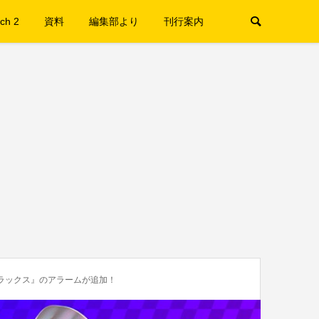
ch 2
資料
編集部より
刊行案内
デラックス』のアラームが追加！