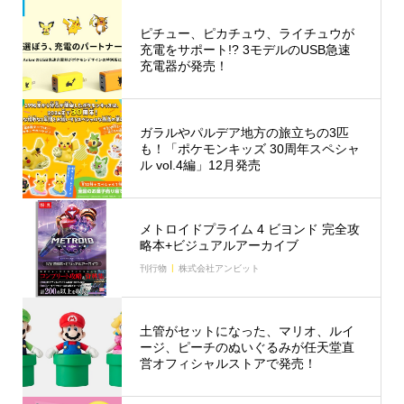
ピチュー、ピカチュウ、ライチュウが
充電をサポート!? 3モデルのUSB急速
充電器が発売！
ガラルやパルデア地方の旅立ちの3匹
も！「ポケモンキッズ 30周年スペシャ
ル vol.4編」12月発売
メトロイドプライム 4 ビヨンド 完全攻
略本+ビジュアルアーカイブ
刊行物
株式会社アンビット
土管がセットになった、マリオ、ルイ
ージ、ピーチのぬいぐるみが任天堂直
営オフィシャルストアで発売！