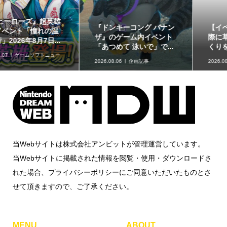
【イベントレポート】実
赤ちゃん向けスピナー
際に草が揺れる生息地づ
「KIRBY ピタッとくるる
くりを体験!!「リアル『...
ん♪カービィスピナー」...
2026.08.06
取材・レポート
2026.08.06
グッズ情報
当Webサイトは株式会社アンビットが管理運営しています。
当Webサイトに掲載された情報を閲覧・使用・ダウンロードさ
れた場合、プライバシーポリシーにご同意いただいたものとさ
せて頂きますので、ご了承ください。
MENU
ABOUT