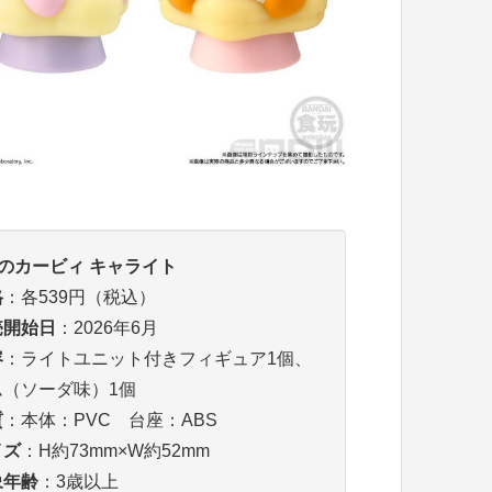
のカービィ キャライト
格
：各539円（税込）
売開始日
：2026年6月
容
：ライトユニット付きフィギュア1個、
ム（ソーダ味）1個
質
：本体：PVC 台座：ABS
イズ
：H約73mm×W約52mm
象年齢
：3歳以上