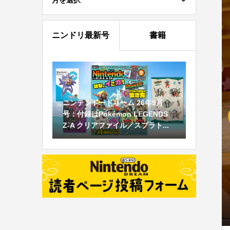
月を選択
ニンドリ最新号
書籍
ニンテンドードリーム 26年9月
号：付録はPokémon LEGENDS
Z-A クリアファイル／スプラト...