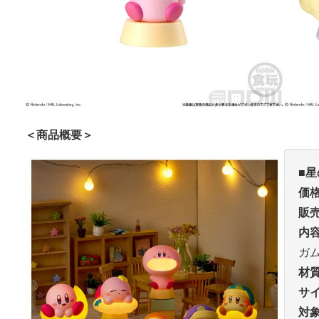
＜商品概要＞
■
星
価
販
内
ガ
材
サ
対