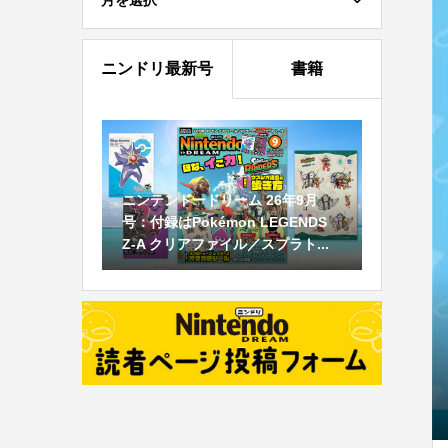
月を選択
ニンドリ最新号
書籍
ニンテンドードリーム 26年9月
号：付録はPokémon LEGENDS
Z-A クリアファイル／スプラト...