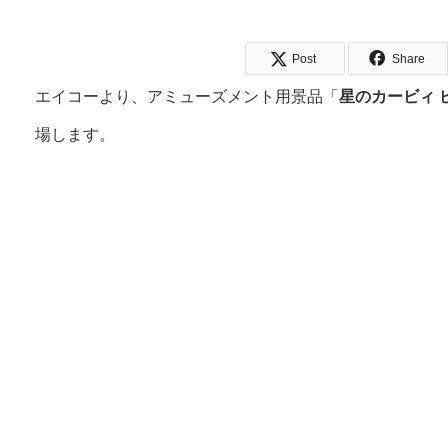
Post
Share
エイコーより、アミューズメント用景品「
星のカービィ 
場します。