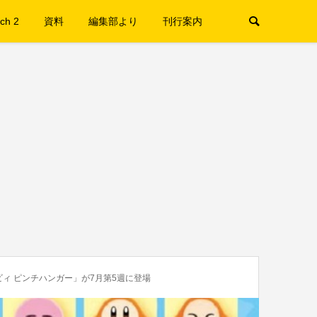
ch 2
資料
編集部より
刊行案内
ィ ピンチハンガー」が7月第5週に登場