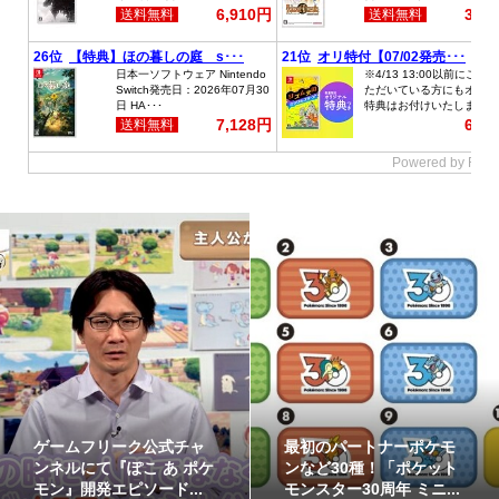
ポケモンの姿のソフビ貯
8月7日より事前抽選開
金箱「ポケモンコインバ
始！ 高知県にて「N響メ
ンク」に、ゲンガーな...
ンバーによるポケモン...