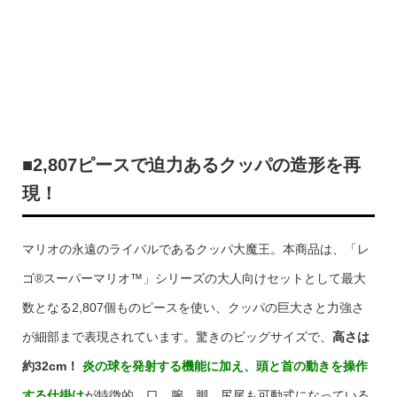
■2,807ピースで迫力あるクッパの造形を再
現！
マリオの永遠のライバルであるクッパ大魔王。本商品は、「レ
ゴ®スーパーマリオ™」シリーズの大人向けセットとして最大
数となる2,807個ものピースを使い、クッパの巨大さと力強さ
が細部まで表現されています。驚きのビッグサイズで、
高さは
約32cm！
炎の球を発射する機能に加え、頭と首の動きを操作
する仕掛け
が特徴的。口、腕、脚、尻尾も可動式になっている