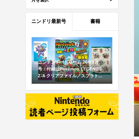
月を選択
ニンドリ最新号
書籍
ニンテンドードリーム 26年9月
号：付録はPokémon LEGENDS
Z-A クリアファイル／スプラト...