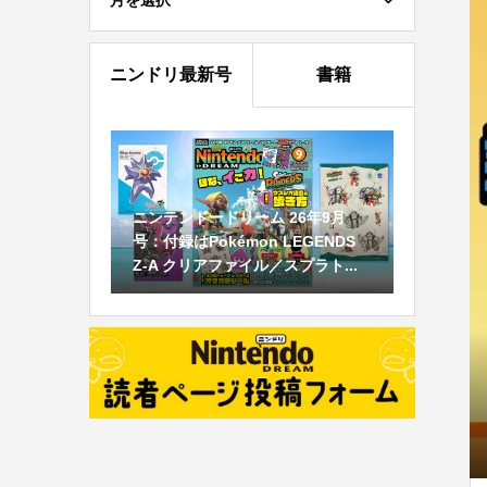
月を選択
ニンドリ最新号
書籍
ニンテンドードリーム 26年9月
号：付録はPokémon LEGENDS
Z-A クリアファイル／スプラト...