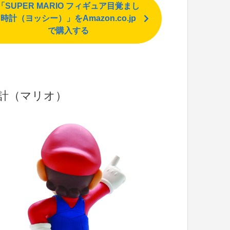
「SUPER MARIO フィギュア目覚まし
時計（ヨッシー）」をAmazon.co.jp
で購入する
時計（マリオ）