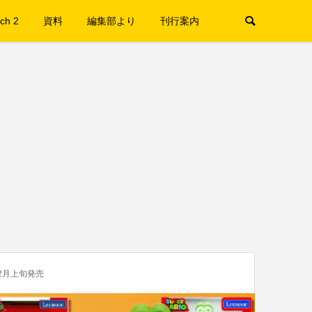
ch 2
資料
編集部より
刊行案内
2月上旬発売