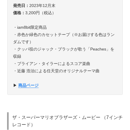
発売日：
2023年12月末
価格：
3,200円（税込）
・iam8bit限定商品
・赤色か緑色のカセットテープ（※お届けする色はラン
ダムです）
・クッパ役のジャック・ブラックが歌う「Peaches」を
収録
・ブライアン・タイラーによるスコア楽曲
・近藤 浩治による任天堂のオリジナルテーマ曲
▶︎
商品ページ
ザ・スーパーマリオブラザーズ・ムービー （7インチ
レコード）