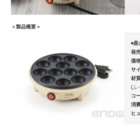
＜製品概要＞
◾️
星
発
価
サ
材
(ふ
コ
消
ヒ