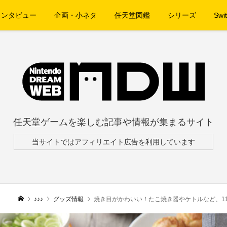
インタビュー
企画・小ネタ
任天堂図鑑
シリーズ
Swit
任天堂ゲームを楽しむ記事や情報が集まるサイト
当サイトではアフィリエイト広告を利用しています
♪♪♪
グッズ情報
焼き目がかわいい！たこ焼き器やケトルなど、1