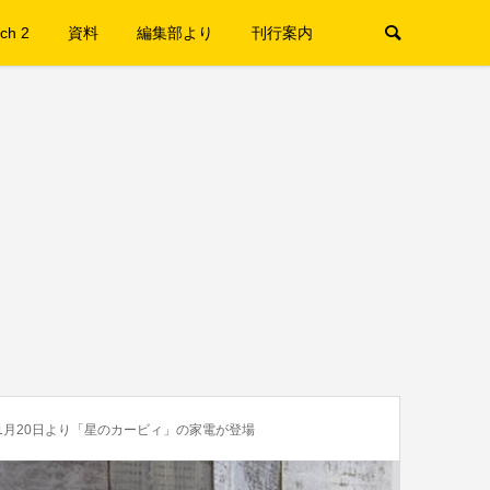
ch 2
資料
編集部より
刊行案内
1月20日より「星のカービィ」の家電が登場