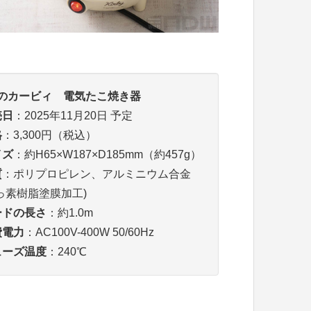
のカービィ 電気たこ焼き器
売日
：2025年11月20日 予定
格
：3,300円（税込）
イズ
：約H65×W187×D185mm（約457g）
質
：ポリプロピレン、アルミニウム合金
っ素樹脂塗膜加工)
ードの長さ
：約1.0m
費電力
：AC100V-400W 50/60Hz
ューズ温度
：240℃