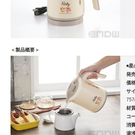
＜製品概要＞
◾️
星
発
価
サ
757
材
コ
消
湯