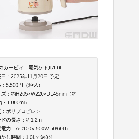
のカービィ 電気ケトル1.0L
売日
：2025年11月20日 予定
格
：5,500円（税込）
イズ
：約H205×W220×D145mm（約
g・1,000ml）
質
：ポリプロピレン
ードの長さ
：約1.2m
費電力
：AC100V-900W 50/60Hz
沸かし時間
：1.0Lで約8分