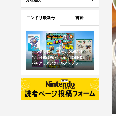
月を選択
ニンドリ最新号
書籍
ニンテンドードリーム 26年9月
号：付録はPokémon LEGENDS
Z-A クリアファイル／スプラト...