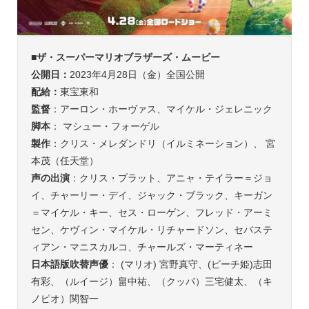
■
ザ・スーパーマリオブラザーズ・ムービー
公開日：
2023年4月28日（金）全国公開
配給：
東宝東和
監督
：アーロン・ホーヴァス、マイケル・ジェレニック
脚本
： マシュー・フォーゲル
製作
：クリス・メレダンドリ（イルミネーション）、 宮
本茂（任天堂）
声の出演
：クリス・プラット、アニャ・テイラー＝ジョ
イ、チャーリー・デイ、ジャック・ブラック、キーガン
＝マイケル・キー、セス・ローゲン、フレッド・アーミ
セン、ケヴィン・マイケル・リチャードソン、セバステ
ィアン・マニスカルコ、チャールズ・マーティネー
日本語版吹替声優
： (マリオ) 宮野真守、(ピーチ姫)志田
有彩、（ルイージ）畠中祐、（クッパ）三宅健太、（キ
ノピオ）関智一