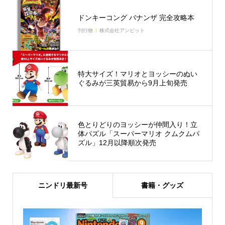
ドンキーコング バナンザ 完全攻略本
刊行物
株式会社アンビット
特大サイズ！マリオとヨッシーのぬい
ぐるみが三英貿易から9月上旬発売
色とりどりのヨッシーが仲間入り！立
体パズル「スーパーマリオ クムクムパ
ズル」12月以降順次発売
ニンドリ最新号
書籍・グッズ