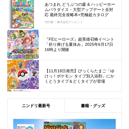
あつまれ どうぶつの森 & ハッピーホー
ムパラダイス・大型アップデート全対
応 最終完全攻略本+究極超カタログ
刊行物
株式会社アンビット
『FEヒーローズ』超英雄召喚イベント
「祈り捧げる夏休み」2025年6月17日
16時より開催
【11月18日発売】びっくらたまご「ゆ
けっ！ポケモン タイプ別入浴剤」にか
くとうタイプ＆どくタイプが登場
ニンドリ最新号
書籍・グッズ