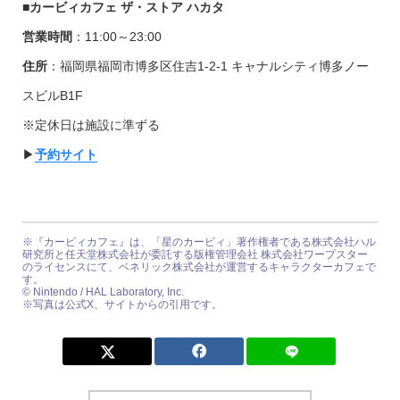
■カービィカフェ ザ・ストア ハカタ
営業時間
：11:00～23:00
住所
：福岡県福岡市博多区住吉1-2-1 キャナルシティ博多ノー
スビルB1F
※定休日は施設に準ずる
▶︎
予約サイト
※『カービィカフェ』は、「星のカービィ」著作権者である株式会社ハル
研究所と任天堂株式会社が委託する版権管理会社 株式会社ワープスター
のライセンスにて、ベネリック株式会社が運営するキャラクターカフェで
す。
© Nintendo / HAL Laboratory, Inc.
※写真は公式X、サイトからの引用です。