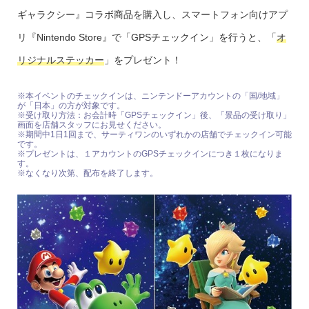
ギャラクシー』コラボ商品を購入し、スマートフォン向けアプ
リ『Nintendo Store』で「GPSチェックイン」を行うと、「
オ
リジナルステッカー
」をプレゼント！
※本イベントのチェックインは、ニンテンドーアカウントの「国/地域」
が「日本」の方が対象です。
※受け取り方法：お会計時「GPSチェックイン」後、「景品の受け取り」
画面を店舗スタッフにお見せください。
※期間中1日1回まで、サーティワンのいずれかの店舗でチェックイン可能
です。
※プレゼントは、１アカウントのGPSチェックインにつき１枚になりま
す。
※なくなり次第、配布を終了します。